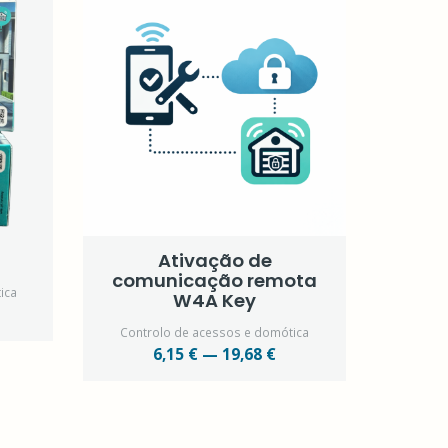
Ativação de
comunicação remota
ica
W4A Key
Controlo de acessos e domótica
6,15 € — 19,68 €