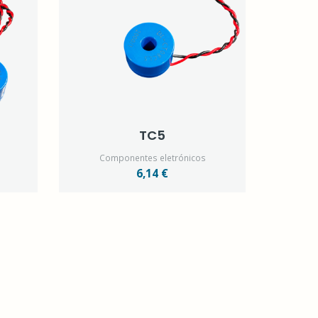
TC5
Componentes eletrónicos
6,14 €