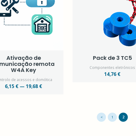
Ativação de
Pack de 3 TC5
municação remota
Componentes eletrónicos
W4A Key
14,76 €
ntrolo de acessos e domótica
6,15 € — 19,68 €
<
1
2