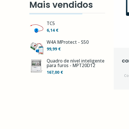
Mais vendidos
TC5
6,14 €
W4A MProtect - S50
99,99 €
co
Quadro de nível inteligente
para furos - MPT20D12
167,00 €
Co