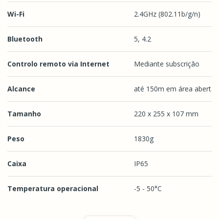
Wi-Fi
2.4GHz (802.11b/g/n)
Bluetooth
5, 4.2
Controlo remoto via Internet
Mediante subscrição
Alcance
até 150m em área aberta
Tamanho
220 x 255 x 107 mm
Peso
1830g
Caixa
IP65
Temperatura operacional
-5 - 50°C
Características