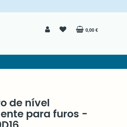
0,00 €
o de nível
gente para furos -
D16