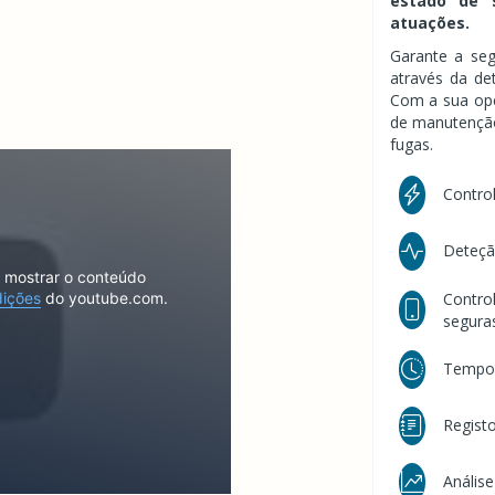
estado de 
atuações.
Garante a se
através da de
Com a sua opçã
de manutenção
fugas.
Control
Deteção
o mostrar o conteúdo
Contro
dições
do youtube.com.
segura
Tempor
Registo
Análise