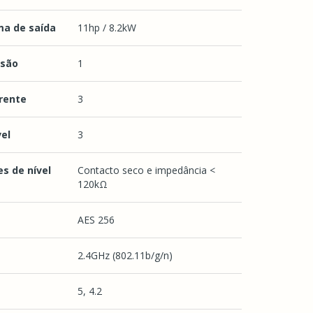
a de saída
11hp / 8.2kW
nsão
1
rrente
3
el
3
s de nível
Contacto seco e impedância <
120kΩ
AES 256
2.4GHz (802.11b/g/n)
5, 4.2