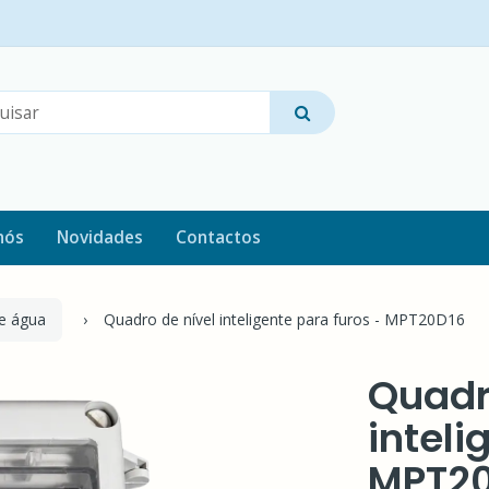
nós
Novidades
Contactos
e água
Quadro de nível inteligente para furos - MPT20D16
Quadr
inteli
MPT20