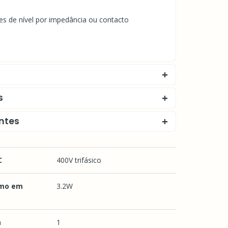
es de nível por impedância ou contacto
s
ntes
C
400V trifásico
mo em
3.2W
a
1