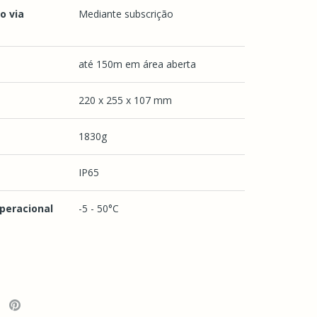
o via
Mediante subscrição
até 150m em área aberta
220 x 255 x 107 mm
1830g
IP65
peracional
-5 - 50°C